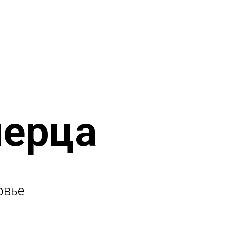
перца
овье